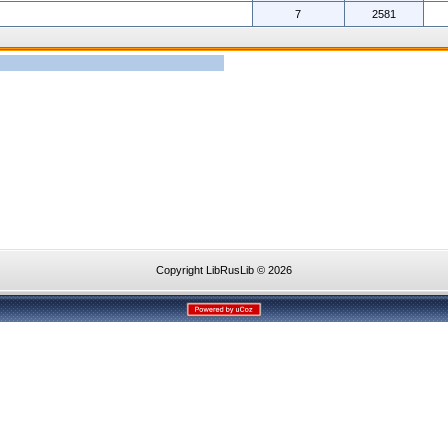
7
2581
Copyright LibRusLib © 2026