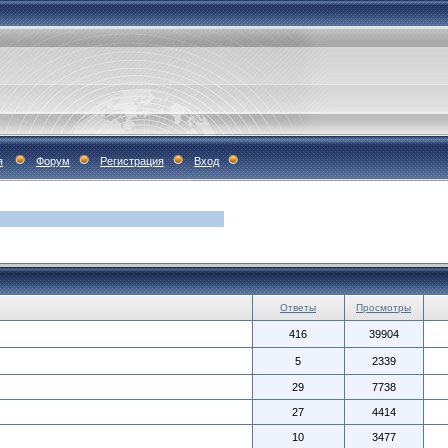
я
Форум
Регистрация
Вход
Ответы
Просмотры
416
39904
5
2339
29
7738
27
4414
10
3477