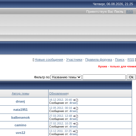
Четверг, 06.08.2026, 21:25
Приветствую Вас
Гость
|
RSS
[
Новые сообщения
·
Участники
·
Правила форума
·
Поиск
·
RSS
]
Архив - только для чтения
Фильтр по:
Автор темы
Обновления
↓
16.12.2012, 20:40
drserj
Сообщение от:
drserj
12.05.2012, 00:16
nata1951
Сообщение от:
drserj
27.03.2012, 12:48
balbesenok
Сообщение от:
drserj
27.02.2012, 10:35
camino
Сообщение от:
drserj
13.12.2011, 22:25
uvs12
Сообщение от:
drserj