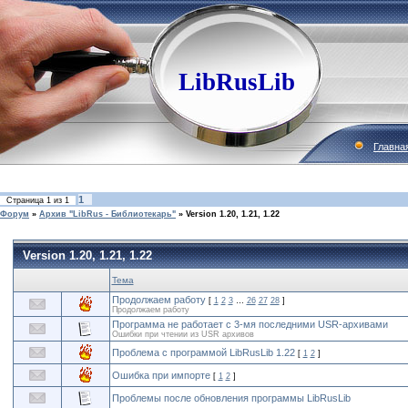
LibRusLib
Главна
1
Страница
1
из
1
Форум
»
Архив "LibRus - Библиотекарь"
»
Version 1.20, 1.21, 1.22
Version 1.20, 1.21, 1.22
Тема
Продолжаем работу
[
1
2
3
…
26
27
28
]
Продолжаем работу
Программа не работает с 3-мя последними USR-архивами
Ошибки при чтении из USR архивов
Проблема с программой LibRusLib 1.22
[
1
2
]
Ошибка при импорте
[
1
2
]
Проблемы после обновления программы LibRusLib