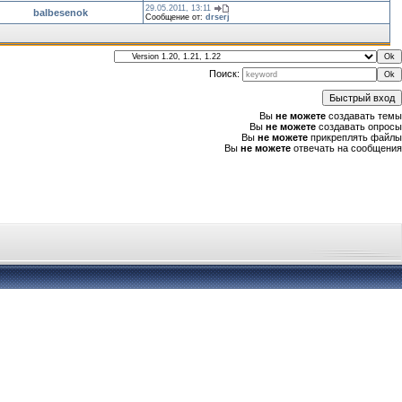
29.05.2011, 13:11
balbesenok
Сообщение от:
drserj
Поиск:
Вы
не можете
создавать темы
Вы
не можете
создавать опросы
Вы
не можете
прикреплять файлы
Вы
не можете
отвечать на сообщения